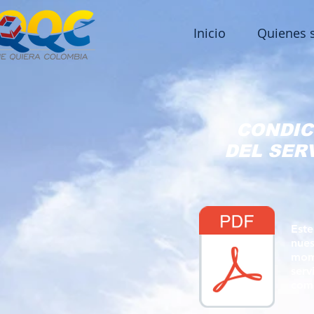
Inicio
Quienes 
CONDIC
DEL SER
Est
nues
mom
ser
como