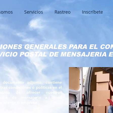
somos
Servicios
Rastreo
Inscríbete
IONES GENERALES PARA EL CO
VICIO POSTAL DE MENSAJERIA 
e documento adjunto, contiene
tras condiciones o politicas en el
ento de ofrecer nuestros
vicios de mensajeria a usted
 cliente o empresa.